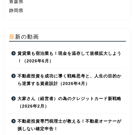
青森県
静岡県
最新の動画
賃​貸​業​も​宿​泊​業​も​！​現​金​を​温​存​し​て​規​模​拡​大​し​よ​う​
！（2026年6月）
不動産投資を成功に導く戦略思考と、人生の目的か
ら逆算する資産設計（2026年4月）
大家さん（経営者）の為のクレジットカード新戦略
（2026年2月）
不動産投資専門税理士が教える！不動産オーナーが
損しない確定申告！