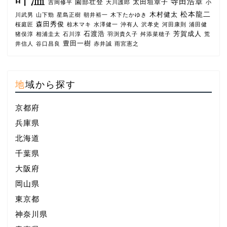
寺田浩章
園部壮登
太田垣章子
吉岡修平
大川護郎
小
松本龍二
木村健太
川武男
山下勁
星島正樹
朝井裕一
木下たかゆき
森田秀俊
桜庭匠
椋木マキ
水澤健一
沖有人
沢孝史
河田康則
浦田健
石渡浩
芳賀成人
猪俣淳
相浦圭太
石川淳
羽渕貴久子
舛添菜穂子
荒
豊田一樹
井信人
谷口昌良
赤井誠
雨宮憲之
地域から探す
京都府
兵庫県
北海道
千葉県
大阪府
岡山県
東京都
神奈川県