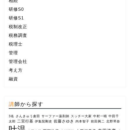
相続
研修S0
研修S1
税制改正
税務調査
税理士
管理
管理会社
考え方
融資
講師から探す
3名
さんきゅう倉田
サーファー薬剤師
スッチー大家
中村一晴
中田千
二宮行基
佐藤さゆき
太郎
伊集院剛史
内本智子
前田興二
北野琴奈
叶温