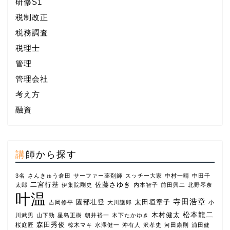
研修S1
税制改正
税務調査
税理士
管理
管理会社
考え方
融資
講師から探す
3名
さんきゅう倉田
サーファー薬剤師
スッチー大家
中村一晴
中田千
二宮行基
佐藤さゆき
太郎
伊集院剛史
内本智子
前田興二
北野琴奈
叶温
寺田浩章
園部壮登
太田垣章子
吉岡修平
大川護郎
小
松本龍二
木村健太
川武男
山下勁
星島正樹
朝井裕一
木下たかゆき
森田秀俊
桜庭匠
椋木マキ
水澤健一
沖有人
沢孝史
河田康則
浦田健