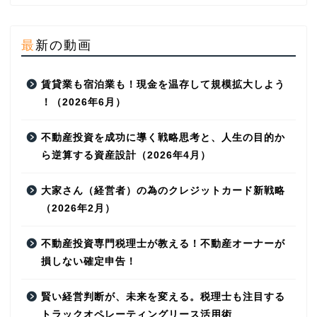
最新の動画
賃​貸​業​も​宿​泊​業​も​！​現​金​を​温​存​し​て​規​模​拡​大​し​よ​う​
！（2026年6月）
不動産投資を成功に導く戦略思考と、人生の目的か
ら逆算する資産設計（2026年4月）
大家さん（経営者）の為のクレジットカード新戦略
（2026年2月）
不動産投資専門税理士が教える！不動産オーナーが
損しない確定申告！
賢い経営判断が、未来を変える。税理士も注目する
トラックオペレーティングリース活用術