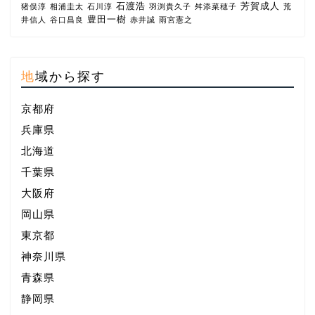
石渡浩
芳賀成人
猪俣淳
相浦圭太
石川淳
羽渕貴久子
舛添菜穂子
荒
豊田一樹
井信人
谷口昌良
赤井誠
雨宮憲之
地域から探す
京都府
兵庫県
北海道
千葉県
大阪府
岡山県
東京都
神奈川県
青森県
静岡県